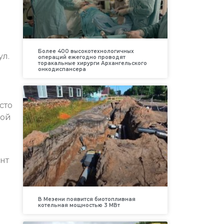
Более 400 высокотехнологичных
ул.
операций ежегодно проводят
торакальные хирурги Архангельского
онкодиспансера
сто
кой
нт
В Мезени появится биотопливная
котельная мощностью 3 МВт