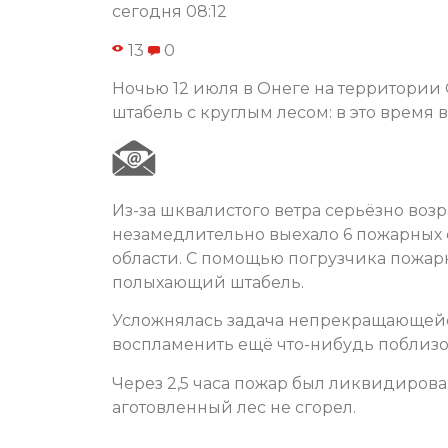
сегодня 08:12
13
0
Ночью 12 июля в Онеге на территории 
штабель с круглым лесом: в это время 
Из-за шквалистого ветра серьёзно возр
незамедлительно выехало 6 пожарных 
области. С помощью погрузчика пожа
полыхающий штабель.
Усложнялась задача непрекращающейся
воспламенить ещё что-нибудь поблизост
Через 2,5 часа пожар был ликвидиров
аготовленный лес не сгорел.