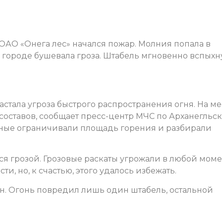
ОАО «Онега лес» начался пожар. Молния попала в
в городе бушевала гроза. Штабель мгновенно вспыхн
астала угроза быстрого распространения огня. На ме
составов, сообщает пресс-центр МЧС по Арханегльс
рные ограничивали площадь горения и разбирали
 грозой. Грозовые раскаты угрожали в любой моме
и, но, к счастью, этого удалось избежать.
ан. Огонь повредил лишь один штабель, остальной