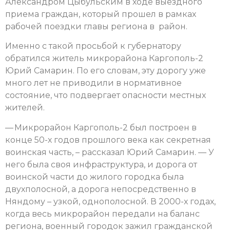
Александром Цыбульским в ходе выездного
приема граждан, который прошел в рамках
рабочей поездки главы региона в район.
Именно с такой просьбой к губернатору
обратился житель микрорайона Каргополь-2
Юрий Самарин. По его словам, эту дорогу уже
много лет не приводили в нормативное
состояние, что подвергает опасности местных
жителей.
— Микрорайон Каргополь-2 был построен в
конце 50-х годов прошлого века как секретная
воинская часть, – рассказал Юрий Самарин. — У
него была своя инфраструктура, и дорога от
воинской части до жилого городка была
двухполосной, а дорога непосредственно в
Няндому – узкой, однополосной. В 2000-х годах,
когда весь микрорайон передали на баланс
региона, военный городок зажил гражданской