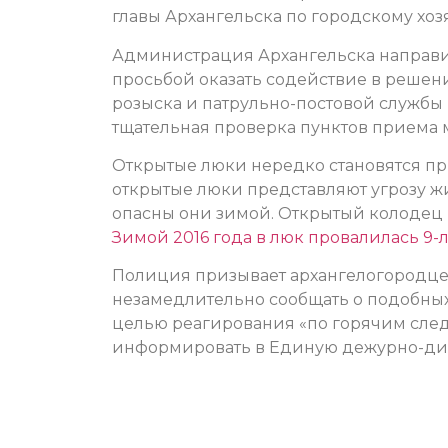
главы Архангельска по городскому хо
Администрация Архангельска направи
просьбой оказать содействие в решен
розыска и патрульно-постовой службы 
тщательная проверка пунктов приема 
Открытые люки нередко становятся пр
открытые люки представляют угрозу ж
опасны они зимой. Открытый колодец н
Зимой 2016 года в люк провалилась 9-л
Полиция призывает архангелогородцев
незамедлительно сообщать о подобных 
целью реагирования «по горячим след
информировать в Единую дежурно-диспе