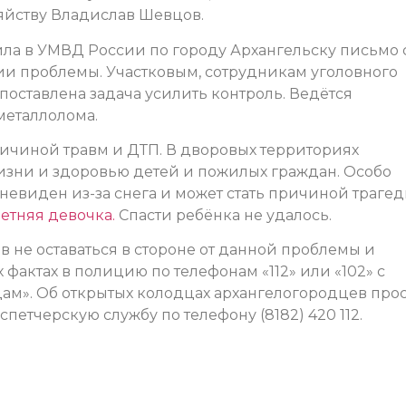
зяйству Владислав Шевцов.
ла в УМВД России по городу Архангельску письмо 
ии проблемы. Участковым, сотрудникам уголовного
поставлена задача усилить контроль. Ведётся
металлолома.
ичиной травм и ДТП. В дворовых территориях
изни и здоровью детей и пожилых граждан. Особо
евиден из-за снега и может стать причиной трагед
етняя девочка.
Спасти ребёнка не удалось.
 не оставаться в стороне от данной проблемы и
фактах в полицию по телефонам «112» или «102» с
ам». Об открытых колодцах архангелогородцев про
тчерскую службу по телефону (8182) 420 112.