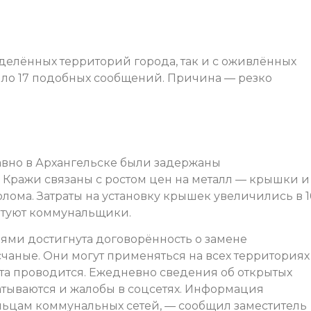
делённых территорий города, так и с оживлённых
ило 17 подобных сообщений. Причина — резко
авно в Архангельске были задержаны
. Кражи связаны с ростом цен на металл — крышки и
лома. Затраты на установку крышек увеличились в 1
етуют коммунальщики.
ми достигнута договорённость о замене
аные. Они могут применяться на всех территориях
ота проводится. Ежедневно сведения об открытых
батываются и жалобы в соцсетях. Информация
льцам коммунальных сетей, — сообщил заместитель