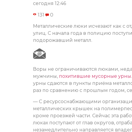
сегодня 12:46
131
0
Металлические люки исчезают как с от
улиц. С начала года в полицию поступ
подорожавший металл.
Воры не ограничиваются люками, нед
мужчины,
похитившие мусорные урны
урны сдаются в пункты приёма металло
раз по сравнению с прошлым годом, с
— С ресурсоснабжающими организация
металлических крышек на полимерпесч
кроме проезжей части. Сейчас эта раб
люках поступают от глав округов, отра
незамедлительно направляется владе