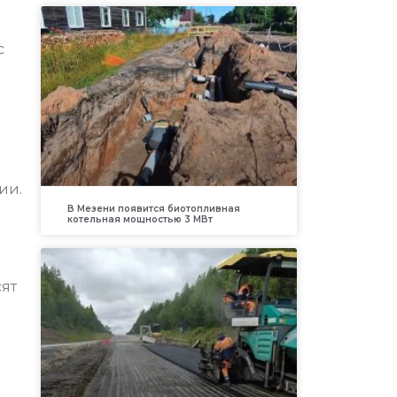
с
ии.
В Мезени появится биотопливная
котельная мощностью 3 МВт
сят