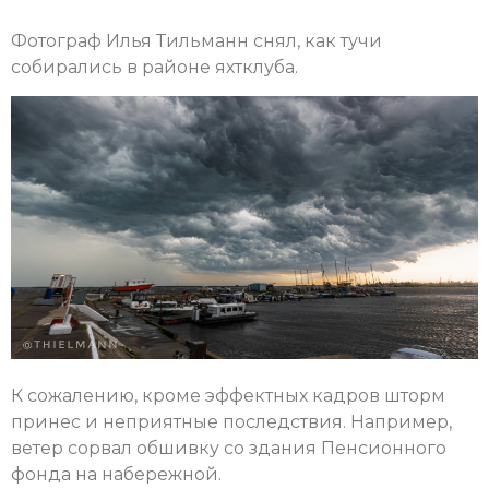
Фотограф Илья Тильманн снял, как тучи
собирались в районе яхтклуба.
К сожалению, кроме эффектных кадров шторм
принес и неприятные последствия. Например,
ветер сорвал обшивку со здания Пенсионного
фонда на набережной.