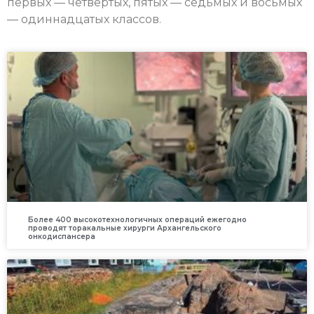
первых — четвёртых, пятых — седьмых и восьмых
— одиннадцатых классов.
Более 400 высокотехнологичных операций ежегодно
проводят торакальные хирурги Архангельского
онкодиспансера