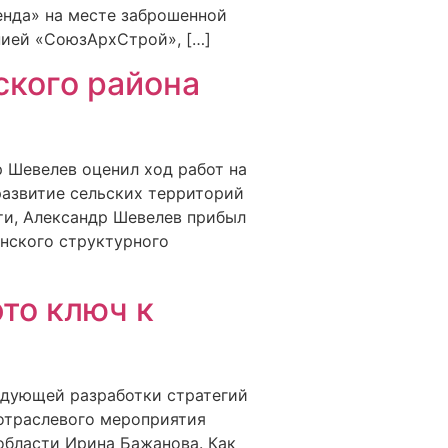
енда» на месте заброшенной
нией «СоюзАрхСтрой», […]
ского района
 Шевелев оценил ход работ на
развитие сельских территорий
ти, Александр Шевелев прибыл
инского структурного
то ключ к
едующей разработки стратегий
отраслевого мероприятия
области Ирина Бажанова. Как