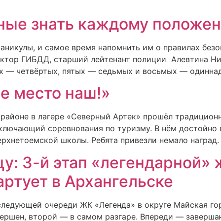
ные знать каждому положе
аникулы, и самое время напомнить им о правилах безо
ктор ГИБДД, старший лейтенант полиции Алевтина Ни
 — четвёртых, пятых — седьмых и восьмых — одиннад
ое место наш!»
м районе в лагере «Северный Артек» прошёл традицион
ключающий соревнования по туризму. В нём достойно
рхнетоемской школы. Ребята привезли немало наград.
цу: 3-й этап «легендарной»
артует в Архангельске
о следующей очереди ЖК «Легенда» в округе Майская го
вершен, второй — в самом разгаре. Впереди — заверш