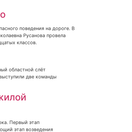
но
пасного поведения на дороге. В
колаевна Русанова провела
цатых классов.
ный областной слёт
 выступили две команды
 жилой
рка. Первый этап
ающий этап возведения