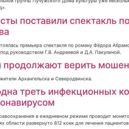
кальной группы Пучужского Дома культуры уже несколь
д».
сты поставили спектакль п
ва
стоялась премьера спектакля по роману Фёдора Абрамо
од руководством Г.В. Андреевой и Д.А. Пакулиной.
и продолжают верить моше
 жители Архангельска и Северодвинска.
одна треть инфекционных ко
ронавирусом
равоохранения в ежедневном режиме проводит монито
ях области развернуто 812 коек для лечения пациентов