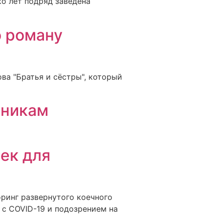
ко лет подряд заведена
о роману
ва "Братья и сёстры", который
нникам
ек для
ринг развернутого коечного
 с COVID-19 и подозрением на