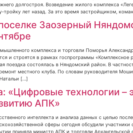
ежнего долгостроя. Возведение жилого комплекса «Лег
у-тройку лет назад. За это время застройщиком, кома
 поселке Заозерный Няндом
ентябре
мышленного комплекса и торговли Поморья Александр
тся и строятся в рамках госпрограммы «Комплексное 
ая поездка состоялась в Няндомский район. В частнос
 ремонт местного клуба. По словам руководителя Мош
Натальи […]
: «Цифровые технологии – э
азвитию АПК»
ственного интеллекта и анализа данных с целью посл
кохозяйственной сферы сегодня обсудили участники 
бытии приняла министр АПК и торговли Архангельской 