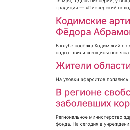
19 мая, в День пионерии, у во
традиция — «Пионерский похо
Кодимские арти
Фёдора Абрамо
В клубе посёлка Кодимский со
подготовили женщины посёлка п
Жители област
На уловки аферситов попались
В регионе своб
заболевших ко
Региональное министерство зд
фонда. На сегодня в учреждени