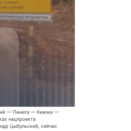
кий — Пинега — Кимжа —
ках нацпроекта
ндр Цыбульский, сейчас