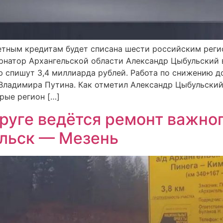
тным кредитам будет списана шести российским реги
рнатор Архангельской области Александр Цыбульский 
 спишут 3,4 миллиарда рублей. Работа по снижению д
Владимира Путина. Как отметил Александр Цыбульский
рые регион […]
руге ведётся ремонт важног
ельск — Мезень