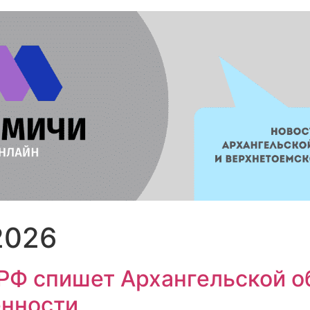
2026
РФ спишет Архангельской о
енности