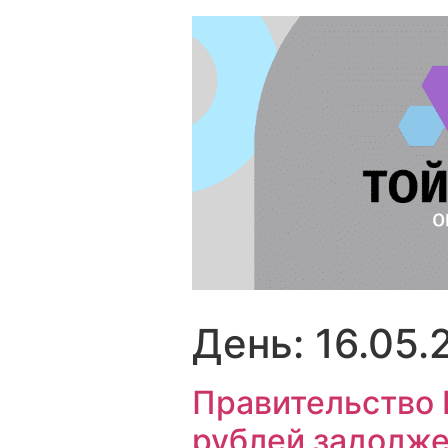
Перейти
к
содержимому
День:
16.05.
Правительство 
рублей задолж