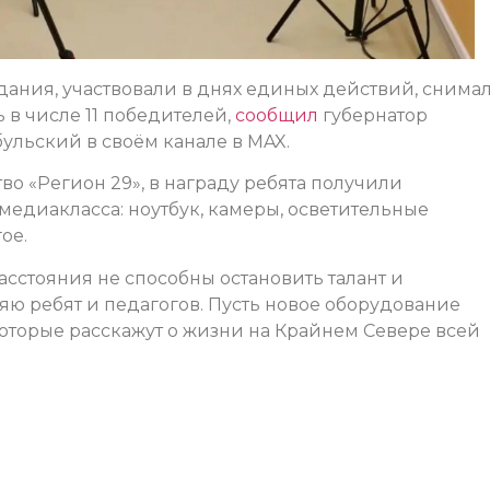
ания, участвовали в днях единых действий, снима
 в числе 11 победителей,
сообщил
губернатор
ульский в своём канале в MAX.
о «Регион 29», в награду ребята получили
едиакласса: ноутбук, камеры, осветительные
ое.
асстояния не способны остановить талант и
яю ребят и педагогов. Пусть новое оборудование
которые расскажут о жизни на Крайнем Севере всей