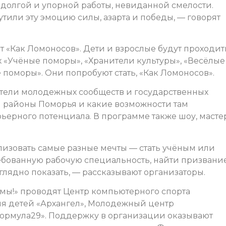
т долгой и упорной работы, невиданной смелости.
утили эту эмоцию силы, азарта и победы, — говорят
т «Как Ломоносов». Дети и взрослые будут проходит
 «Учёные поморы», «Хранители культуры», «Весёлые
поморы». Они попробуют стать, «Как Ломоносов».
тели молодежных сообществ и государственных
 районы Поморья и какие возможности там
ьерного потенциала. В программе также шоу, масте
лизовать самые разные мечты — стать учёным или
ребованную рабочую специальность, найти призвани
глядно показать, — рассказывают организаторы.
мы!» проводят Центр компьютерного спорта
ия детей «Архангел», Молодежный центр
Формула29». Поддержку в организации оказывают