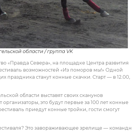
ельской области / группа VK
о «Правда Севера», на площадке Центра развития
 фестиваль возможностей «Из поморов мы!» Одной
 праздника станут конные скачки. Старт — в 12.00,
льской области выставят своих сканунов
 организаторы, это будут первые за 100 лет конные
 фестиваль приедут конные тройки, гости смогут
фестиваля? Это завораживающее зрелище — командн