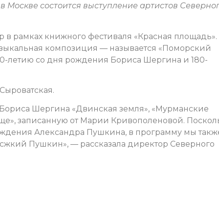
в Москве состоится выступление артистов Северно
ор в рамках книжного фестиваля «Красная площадь».
зыкальная композиция — называется «Поморский
130-летию со дня рождения Бориса Шергина и 180-
 Сыроватская.
 Бориса Шергина «Двинская земля», «Мурманские
ще», записанную от Марии Кривополеновой. Поскол
ождения Александра Пушкина, в программу мы такж
сжкий Пушкин», — рассказала директор Северного