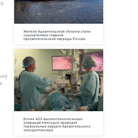
го
Жители Архангельской области стали
соискателями главной
просветительской награды России
ьку
е
Более 400 высокотехнологичных
операций ежегодно проводят
торакальные хирурги Архангельского
онкодиспансера