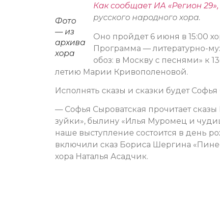
Как сообщает ИА «Регион 29»,
русского народного хора.
Фото
— из
Оно пройдет 6 июня в 15:00 х
архива
Программа — литературно-му
хора
обоз: в Москву с песнями» к 
летию Марии Кривополеновой.
Исполнять сказы и сказки будет Софья
— Софья Сыроватская прочитает сказы
зуйки», былину «Илья Муромец и чуди
наше выступление состоится в день р
включили сказ Бориса Шергина «Пине
хора Наталья Асадчик.