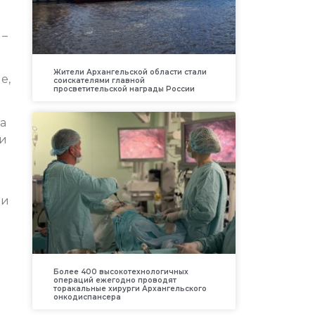
 –
Жители Архангельской области стали
е,
соискателями главной
просветительской награды России
а
ки
 и
Более 400 высокотехнологичных
операций ежегодно проводят
торакальные хирурги Архангельского
онкодиспансера