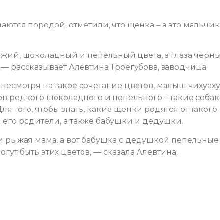
аются породой, отметили, что щенка – а это мальчик
жий, шоколадный и пепельный цвета, а глаза черны
 — рассказывает Алевтина Троегубова, заводчица.
 несмотря на такое сочетание цветов, малыш чихуаху
ов редкого шоколадного и пепельного – такие соба
я того, чтобы знать, какие щенки родятся от такого
а его родители, а также бабушки и дедушки.
и рыжая мама, а вот бабушка с дедушкой пепельные
гут быть этих цветов, — сказала Алевтина.