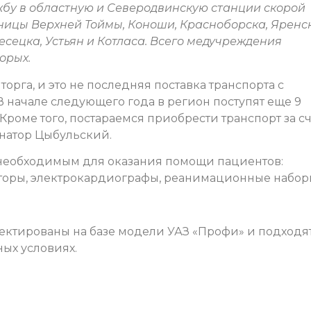
бу в областную и Северодвинскую станции скорой
ицы Верхней Тоймы, Коноши, Красноборска, Яренск
есецка, Устьян и Котласа. Всего медучреждения
орых.
рга, и это не последняя поставка транспорта с
 начале следующего года в регион поступят еще 9
оме того, постараемся приобрести транспорт за сч
рнатор Цыбульский.
необходимым для оказания помощи пациентов:
оры, электрокардиографы, реанимационные набор
оектированы на базе модели УАЗ «Профи» и подходя
ых условиях.