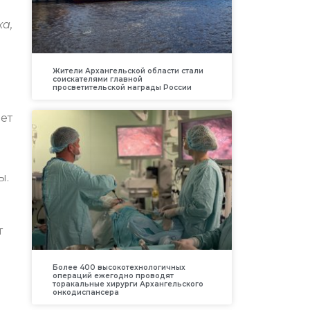
а,
Жители Архангельской области стали
соискателями главной
просветительской награды России
ет
ы.
т
Более 400 высокотехнологичных
операций ежегодно проводят
торакальные хирурги Архангельского
онкодиспансера