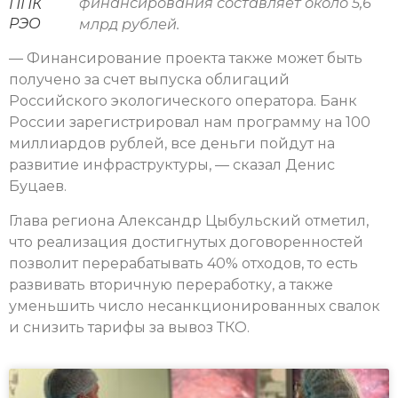
финансирования составляет около 5,6
ППК
РЭО
млрд рублей.
— Финансирование проекта также может быть
получено за счет выпуска облигаций
Российского экологического оператора. Банк
России зарегистрировал нам программу на 100
миллиардов рублей, все деньги пойдут на
развитие инфраструктуры, — сказал Денис
Буцаев.
Глава региона Александр Цыбульский отметил,
что реализация достигнутых договоренностей
позволит перерабатывать 40% отходов, то есть
развивать вторичную переработку, а также
уменьшить число несанкционированных свалок
и снизить тарифы за вывоз ТКО.