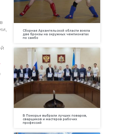
в
ии,
Сборная Архангельской области взяла
две бронзы на окружных чемпионатах
по самбо
ой
.
з
В Поморье выбрали лучших поваров,
сварщиков и мастеров рабочих
профессий