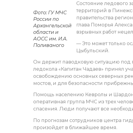
Состояние ледового з
территорий в Пинежс
Фото: ГУ МЧС
правительства регион
России по
глава Поморья Алекс
Архангельской
взрывных работ неце
области и
АОСС им. И.А.
— Это может только о
Поливаного
Цыбульский.
Он держит паводковую ситуацию под п
ледокола «Капитан Чадаев» принял уч
освобождению основных северных рек о
мостов, и для безопасности прибрежны
Помощь населению Кевролы и Шардоне
оперативная группа МЧС из трех челов
спасения. Люди получают все необход
По прогнозам сотрудников центра гид
произойдет в ближайшее время.