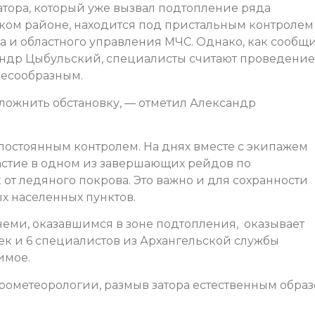
атора, который уже вызвал подтопление ряда
ком районе, находится под пристальным контролем
а и областного управления МЧС. Однако, как сообщ
андр Цыбульский, специалисты считают проведение
лесообразным.
сложнить обстановку, — отметил Александр
остоянным контролем. На днях вместе с экипажем
астие в одном из завершающих рейдов по
т ледяного покрова. Это важно и для сохранности
х населенных пунктов.
ми, оказавшимся в зоне подтопления, оказывает
ек и 6 специалистов из Архангельской службы
имое.
рометеорологии, размыв затора естественным обра