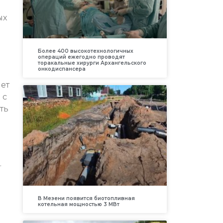
ых
Более 400 высокотехнологичных
операций ежегодно проводят
торакальные хирурги Архангельского
онкодиспансера
ет
 с
ть
.
В Мезени появится биотопливная
котельная мощностью 3 МВт