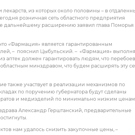
 лекарств, из которых около половины – в отдаленн
 сегодня розничная сеть областного предприятия
 ее дальнейшему расширению заявил глава Поморья
, что «Фармация» является гарантированным
лей, – пояснил Цыбульский. – «Фармация» выполня
з аптек должен гарантировать людям, что перебоев
 областным минздравом, что будем расширять эту се
е также участвует в реализации механизмов по
кладах по поручению губернатора будут сделаны
ратов и медизделий по минимально низким ценам
нздрава Александр Герштанский, предварительные
остигнуты.
ктов нам удалось снизить закупочные цены, –