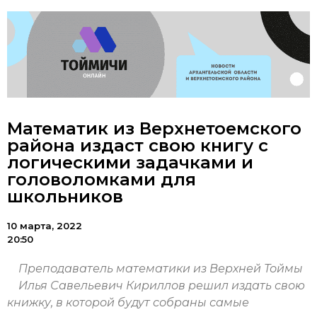
Математик из Верхнетоемского
района издаст свою книгу с
логическими задачками и
головоломками для
школьников
10 марта, 2022
20:50
Преподаватель математики из Верхней Тоймы
Илья Савельевич Кириллов решил издать свою
книжку, в которой будут собраны самые