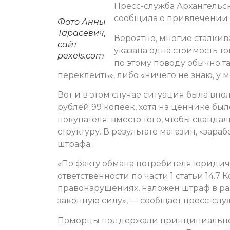
Пресс-служба Архангельс
сообщила о привлечении к
Фото Анны
Тарасевич,
Вероятно, многие сталкив
сайт
указана одна стоимость то
pexels.com
по этому поводу обычно т
переклеить», либо «ничего не знаю, у м
Вот и в этом случае ситуация была впо
рублей 99 копеек, хотя на ценнике был
покупателя: вместо того, чтобы сканд
структуру. В результате магазин, «зара
штрафа.
«По факту обмана потребителя юриди
ответственности по части 1 статьи 14
правонарушениях, наложен штраф в ра
законную силу», — сообщает пресс-слу
Поморцы поддержали принципиального