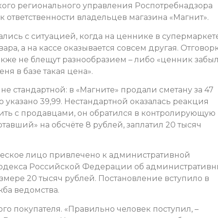
кого регионального управления Роспотребнадзора
 ответственности владельцев магазина «Магнит».
ались с ситуацией, когда на ценнике в супермаркет
вара, а на кассе оказывается совсем другая. Отговор
акже не блещут разнообразием – либо «ценник забы
еня в базе такая цена».
лне стандартной: в «Магните» продали сметану за 47
о указано 39,99. Нестандартной оказалась реакция
алить с продавцами, он обратился в контролирующую
ботавший» на обсчёте 8 рублей, заплатил 20 тысяч
ческое лицо привлечено к административной
.7 Кодекса Российской Федерации об административн
змере 20 тысяч рублей. Постановление вступило в
жба ведомства.
 покупателя. «Правильно человек поступил, –