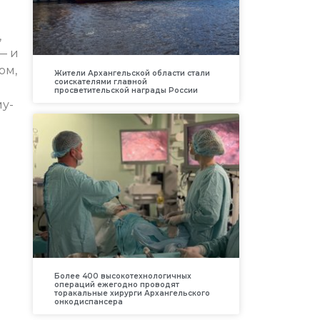
,
— и
рм,
Жители Архангельской области стали
соискателями главной
просветительской награды России
му-
Более 400 высокотехнологичных
операций ежегодно проводят
торакальные хирурги Архангельского
онкодиспансера