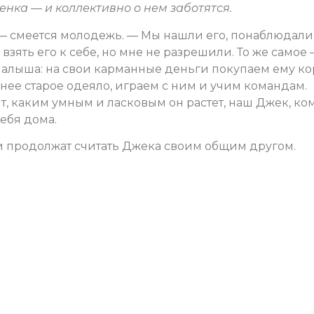
нка — и коллективно о нем заботятся.
, — смеется молодежь. — Мы нашли его, понаблюдали
 взять его к себе, но мне не разрешили. То же самое 
малыша: на свои карманные деньги покупаем ему ко
 нее старое одеяло, играем с ним и учим командам.
, каким умным и ласковым он растет, наш Джек, ко
себя дома.
они продолжат считать Джека своим общим другом.