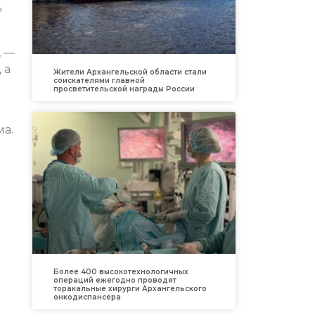
ь
, —
 а
Жители Архангельской области стали
соискателями главной
просветительской награды России
а.
Более 400 высокотехнологичных
операций ежегодно проводят
торакальные хирурги Архангельского
онкодиспансера