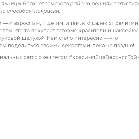
тельницы Верхнетоемского района решили запустит
по способам покраски.
 — и взрослым, и детям, и тем, кто далек от религии
епты. Кто-то покупает готовые красители и наклейки,
уковой шелухой. Нам стало интересно — что
ем поделиться своими секретами, пока не поздно!
иальных сетях с хештегом #красимяйцаВерхняяТойм