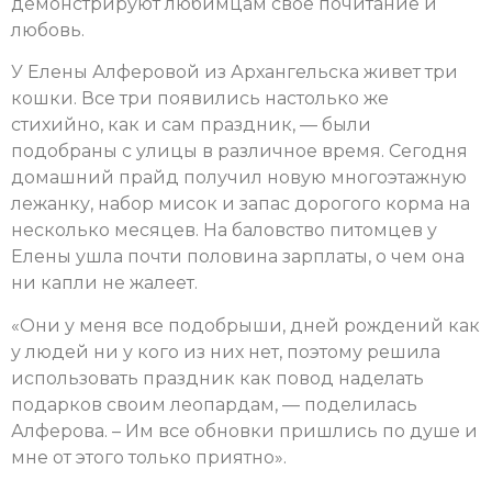
демонстрируют любимцам свое почитание и
любовь.
У Елены Алферовой из Архангельска живет три
кошки. Все три появились настолько же
стихийно, как и сам праздник, — были
подобраны с улицы в различное время. Сегодня
домашний прайд получил новую многоэтажную
лежанку, набор мисок и запас дорогого корма на
несколько месяцев. На баловство питомцев у
Елены ушла почти половина зарплаты, о чем она
ни капли не жалеет.
«Они у меня все подобрыши, дней рождений как
у людей ни у кого из них нет, поэтому решила
использовать праздник как повод наделать
подарков своим леопардам, — поделилась
Алферова. – Им все обновки пришлись по душе и
мне от этого только приятно».