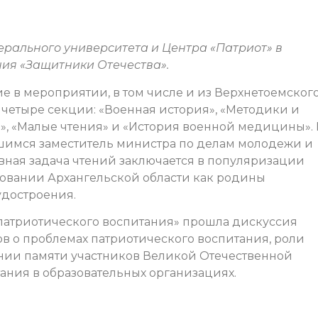
ерального университета и Центра «Патриот» в
ния «Защитники Отечества».
е в мероприятии, в том числе и из Верхнетоемског
 четыре секции: «Военная история», «Методики и
», «Малые чтения» и «История военной медицины». 
шимся заместитель министра по делам молодежи и
авная задача чтений заключается в популяризации
овании Архангельской области как родины
удостроения.
 патриотического воспитания» прошла дискуссия
в о проблемах патриотического воспитания, роли
нии памяти участников Великой Отечественной
ания в образовательных организациях.