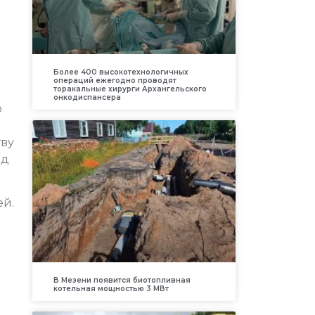
Более 400 высокотехнологичных
операций ежегодно проводят
торакальные хирурги Архангельского
онкодиспансера
о
тву
рд
ей.
В Мезени появится биотопливная
котельная мощностью 3 МВт