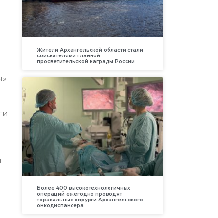
Жители Архангельской области стали
соискателями главной
просветительской награды России
н»
ги
и
Более 400 высокотехнологичных
операций ежегодно проводят
торакальные хирурги Архангельского
онкодиспансера