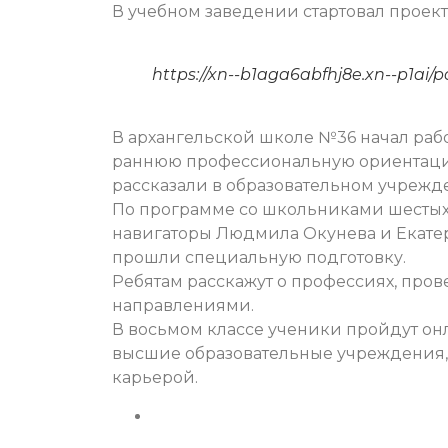
В учебном заведении стартовал проек
https://xn--b1aga6abfhj8e.xn--p1ai/po
В архангельской школе №36 начал рабо
раннюю профессиональную ориентацию
рассказали в образовательном учрежд
По программе со школьниками шестых 
навигаторы Людмила Окунева и Екатер
прошли специальную подготовку.
Ребятам расскажут о профессиях, прове
направлениями.
В восьмом классе ученики пройдут он
высшие образовательные учреждения,
карьерой.