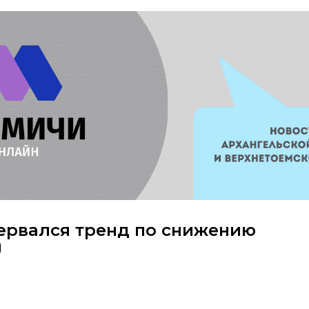
рервался тренд по снижению
м