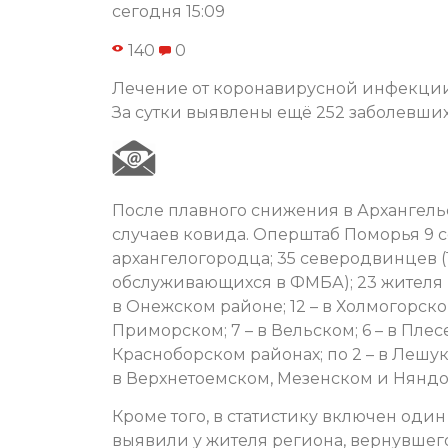
сегодня 15:09
140
0
Лечение от коронавирусной инфекции 
За сутки выявлены ещё 252 заболевших
После плавного снижения в Архангель
случаев ковида. Оперштаб Поморья 9 с
архангелогородца; 35 северодвинцев (
обслуживающихся в ФМБА); 23 жителя г. 
в Онежском районе; 12 – в Холмогорском;
Приморском; 7 – в Вельском; 6 – в Плесе
Красноборском районах; по 2 – в Лешук
в Верхнетоемском, Мезенском и Няндо
Кроме того, в статистику включен од
выявили у жителя региона, вернувшег