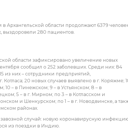
в Архангельской области продолжают 6379 человек
, выздоровели 280 пациентов.
ской области зафиксировано увеличение новых
ентября сообщил о 252 заболевших. Среди них: 84
15 из них – сотрудники предприятий,
Котласа; 20 новых случаев выявлено в г. Коряжме; 1
 10 – в Пинежском; 9 – в Устьянском; 8 – в
цком; 5 – в г. Мирном; по 3 – в Котласском и
онском и Шенкурском; по 1 – в г. Новодвинске, а так
мском районах.
ин завозной случай: новую коронавирусную инфекци
ося из поездки в Индию.