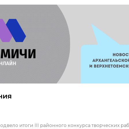
ния
двело итоги III районного конкурса творческих раб