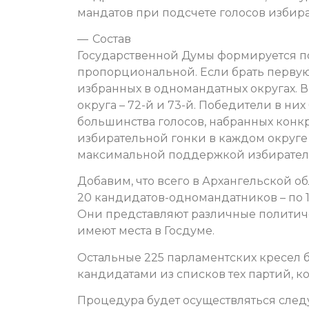
мандатов при подсчете голосов избира
— Состав
Государственной Думы формируется п
пропорциональной. Если брать первую 
избранных в одномандатных округах. 
округа – 72-й и 73-й. Победители в них
большинства голосов, набранных конк
избирательной гонки в каждом округе б
максимальной поддержкой избирателе
Добавим, что всего в Архангельской о
20 кандидатов-одномандатников – по 1
Они представляют различные политичес
имеют места в Госдуме.
Остальные 225 парламентских кресел
кандидатами из списков тех партий, 
Процедура будет осуществляться сле