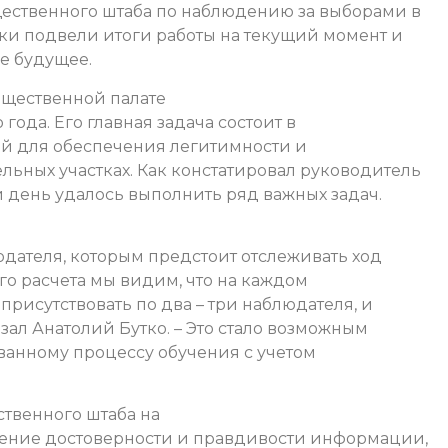
ественного штаба по наблюдению за выборами в
ики подвели итоги работы на текущий момент и
е будущее.
бщественной палате
года. Его главная задача состоит в
й для обеспечения легитимности и
льных участках.
Как констатировал руководитель
 день удалось выполнить ряд важных задач.
дателя, которым предстоит отслеживать ход
го расчета мы видим, что на каждом
присутствовать по два – три наблюдателя, и
азал Анатолий Бутко. – Это стало возможным
анному процессу обучения с учетом
ственного штаба на
ение достоверности и правдивости информации,