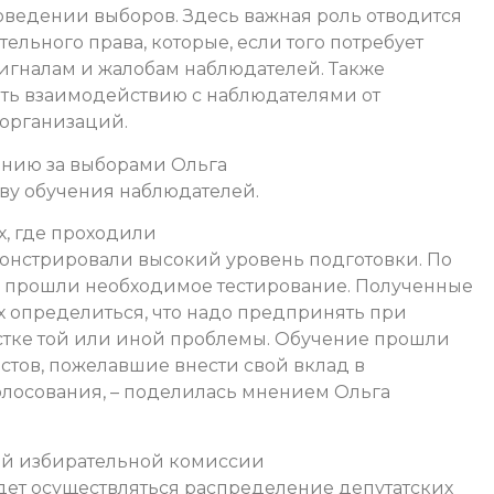
ведении выборов. Здесь важная роль отводится
ельного права, которые, если того потребует
 сигналам и жалобам наблюдателей. Также
ть взаимодействию с наблюдателями от
 организаций.
ению за выборами Ольга
ву обучения наблюдателей.
х, где проходили
онстрировали высокий уровень подготовки. По
 прошли необходимое тестирование. Полученные
 определиться, что надо предпринять при
стке той или иной проблемы. Обучение прошли
стов, пожелавшие внести свой вклад в
олосования, – поделилась мнением Ольга
ой избирательной комиссии
дет осуществляться распределение депутатских