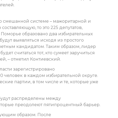
телей.
о смешанной системе – мажоритарной и
составляющую, то это 225 депутатов,
В Поморье образовано два избирательных
 будут выявляться исходя из простого
ретным кандидатом. Таким образом, лидер
удет считаться тот, кто сумеет заручиться
й, – отметил Контиевский.
бласти зарегистрировано
0 человек в каждом избирательной округе.
кие партии, в том числе и те, которые уже
 будут распределены между
которые преодолеют пятипроцентный барьер.
дующим образом. После