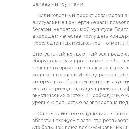
целевыми группами.
— Великолепный проект реализован в 
виртуальные концертные залы позволя
богатой, неповторимой культуре. Бла
в хорошем качестве послушать концер
прославленных музыкантов, – отметил 
Виртуальный концертный зал предста
оборудования и программного обеспе
реального времени и в записи высту
концертных залов. Из федерального бю
которые приобретены активная акустиче
электроприводом, видеопроектор, ци
акустических систем и необходимые к
уровня и полностью адаптирована по
— Очень приятные ощущения – я впер
области нахожусь в зале, где реализов
Это большой плюс для музыкальных шк