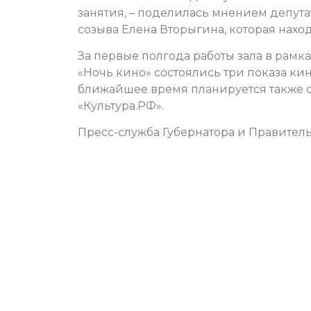
занятия, – поделилась мнением депут
созыва Елена Вторыгина, которая нахо
За первые полгода работы зала в рам
«Ночь кино» состоялись три показа ки
ближайшее время планируется также о
«Культура.РФ».
Пресс-служба Губернатора и Правитель