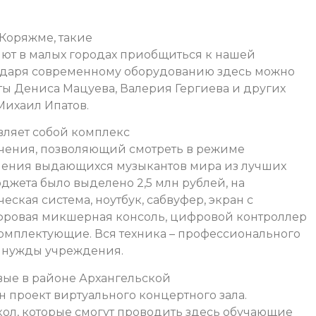
Коряжме, такие
ют в малых городах приобщиться к нашей
годаря современному оборудованию здесь можно
ты Дениса Мацуева, Валерия Гергиева и других
Михаил Ипатов.
вляет собой комплекс
чения, позволяющий смотреть в режиме
пления выдающихся музыкантов мира из лучших
джета было выделено 2,5 млн рублей, на
ская система, ноутбук, сабвуфер, экран с
фровая микшерная консоль, цифровой контроллер
омплектующие. Вся техника – профессионального
д нужды учреждения.
вые в районе Архангельской
ан проект виртуального концертного зала.
ол, которые смогут проводить здесь обучающие