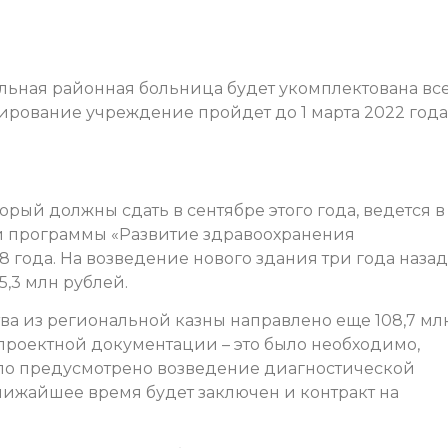
льная районная больница будет укомплектована вс
ование учреждение пройдет до 1 марта 2022 года
орый должны сдать в сентябре этого года, ведется в
й программы «Развитие здравоохранения
8 года. На возведение нового здания три года назад
,3 млн рублей.
тва из региональной казны направлено еще 108,7 мл
 проектной документации – это было необходимо,
ыло предусмотрено возведение диагностической
лижайшее время будет заключен и контракт на