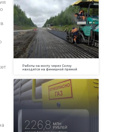
ния
со
в.
о
Работы на мосту через Солзу
жет
находятся на финишной прямой
на