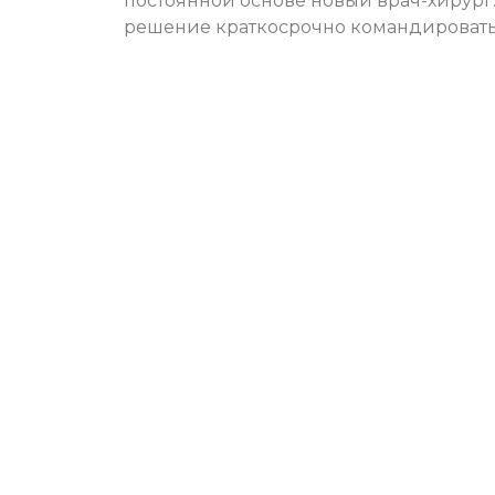
постоянной основе новый врач-хирург.
решение краткосрочно командировать 