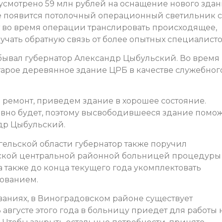
дусмотрено 59 млн рублей на оснащение нового зда
е появится потолочный операционный светильник 
т во время операции транслировать происходящее,
учать обратную связь от более опытных специалисто
обывал губернатор Александр Цыбульский. Во время
тарое деревянное здание ЦРБ в качестве служебног
 ремонт, приведем здание в хорошее состояние.
авно будет, поэтому высвободившееся здание помо
ндр Цыбульский.
ельской области губернатор также поручил
ской центральной районной больницей процедуры
а также до конца текущего года укомплектовать
ованием.
ваниях, в Виноградовском районе существует
вгусте этого года в больницу приедет для работы 