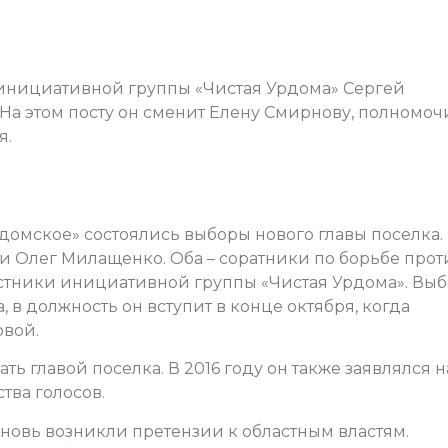
 инициативной группы «Чистая Урдома» Сергей
На этом посту он сменит Елену Смирнову, полномоч
я.
домское» состоялись выборы нового главы поселка.
и Олег Милащенко. Оба – соратники по борьбе прот
частники инициативной группы «Чистая Урдома». Вы
 в должность он вступит в конце октября, когда
вой.
ть главой поселка. В 2016 году он также заявлялся н
тва голосов.
новь возникли претензии к областным властям.