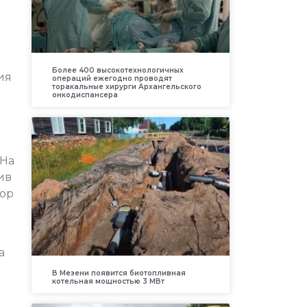
Более 400 высокотехнологичных
ия
операций ежегодно проводят
торакальные хирурги Архангельского
онкодиспансера
 На
ив
бор
а
В Мезени появится биотопливная
котельная мощностью 3 МВт