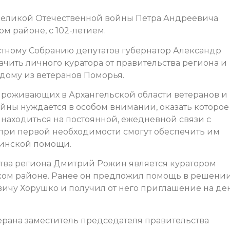
Великой Отечественной войны Петра Андреевича
м районе, с 102-летием.
стному Собранию депутатов губернатор Александр
чить личного куратора от правительства региона и
дому из ветеранов Поморья.
 проживающих в Архангельской области ветеранов и
йны нуждается в особом внимании, оказать которое
 находиться на постоянной, ежедневной связи с
при первой необходимости смогут обеспечить им
цинской помощи.
тва региона Дмитрий Рожин является куратором
ком районе.
Ранее он предложил помощь в решени
ичу Хорушко и получил от него приглашение на де
терана заместитель председателя правительства