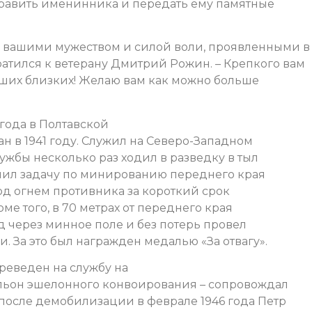
дравить именинника и передать ему памятные
д вашими мужеством и силой воли, проявленными в
ратился к ветерану Дмитрий Рожин. – Крепкого вам
аших близких! Желаю вам как можно больше
года в Полтавской
н в 1941 году. Служил на Северо-Западном
жбы несколько раз ходил в разведку в тыл
лнил задачу по минированию переднего края
од огнем противника за короткий срок
ме того, в 70 метрах от переднего края
 через минное поле и без потерь провел
. За это был награжден медалью «За отвагу».
ереведен на службу на
альон эшелонного конвоирования – сопровождал
после демобилизации в феврале 1946 года Петр