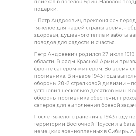
приехал в поселок Брин-Наволок поз
подарки.
– Петр Андреевич, преклоняюсь пере
тяжелое для нашей страны время, – об
здоровья, душевного тепла и заботы в
поводов для радости и счастья.
Петр Андреевич родился 27 июля 1919 
области. В ряды Красной Армии призва
фронте сапером-минером. Во время слу
противника. В январе 1943 года выпо
обороны 28-й стрелковой дивизии – п
установил несколько десятков мин. Кро
обороны противника обеспечил проход
саперов для выполнения боевой задачи
После тяжелого ранения в 1943 году п
территории Восточной Пруссии в бат
немецких военнопленных в Сибирь. А 