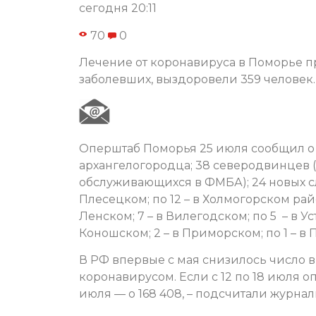
сегодня 20:11
70
0
Лечение от коронавируса в Поморье пр
заболевших, выздоровели 359 человек.
Оперштаб Поморья 25 июля сообщил о 
архангелогородца; 38 северодвинцев (
обслуживающихся в ФМБА); 24 новых слу
Плесецком; по 12 – в Холмогорском райо
Ленском; 7 – в Вилегодском; по 5 – в У
Коношском; 2 – в Приморском; по 1 – 
В РФ впервые с мая снизилось число 
коронавирусом. Если с 12 по 18 июля оп
июля — о 168 408, – подсчитали журнал