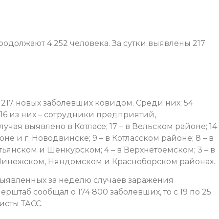
одолжают 4 252 человека. За сутки выявлены 217
217 новых заболевших ковидом. Среди них: 54
16 из них – сотрудники предприятий,
чая выявлено в Котласе; 17 – в Вельском районе; 14 
не и г. Новодвинске; 9 – в Котласском районе; 8 – в
стьянском и Шенкурском; 4 – в Верхнетоемском; 3 – в
в Пинежском, Няндомском и Красноборском районах.
выявленных за неделю случаев заражения
ерштаб сообщал о 174 800 заболевших, то с 19 по 25
исты ТАСС.