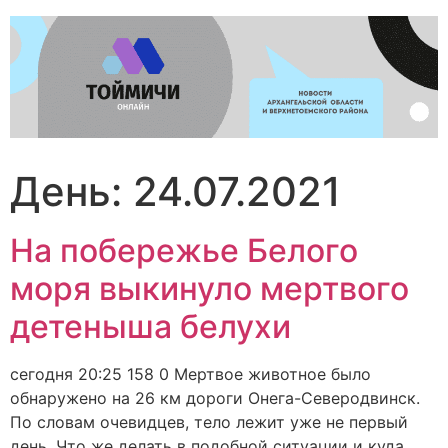
Перейти
к
содержимому
День:
24.07.2021
На побережье Белого
моря выкинуло мертвого
детеныша белухи
сегодня 20:25 158 0 Мертвое животное было
обнаружено на 26 км дороги Онега-Северодвинск.
По словам очевидцев, тело лежит уже не первый
день. Что же делать в подобной ситуации и куда