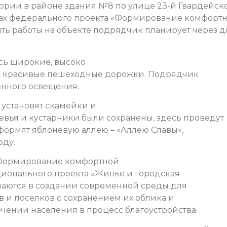
ории в районе здания №8 по улице 23-й Гвардейск
ах федерального проекта «Формирование комфорт
ть работы на объекте подрядчик планирует через д
сь широкие, высоко
и, красивые пешеходные дорожки. Подрядчик
енного освещения.
 установят скамейки и
евья и кустарники были сохранены, здесь проведут
оформят яблоневую аллею – «Аллею Славы»,
оду.
«Формирование комфортной
ционального проекта «Жилье и городская
чаются в создании современной среды для
 и поселков с сохранением их облика и
ечении населения в процесс благоустройства.