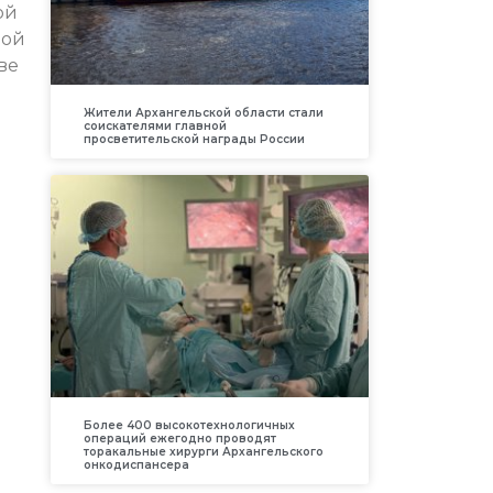
ой
ной
ве
Жители Архангельской области стали
соискателями главной
просветительской награды России
Более 400 высокотехнологичных
операций ежегодно проводят
торакальные хирурги Архангельского
онкодиспансера