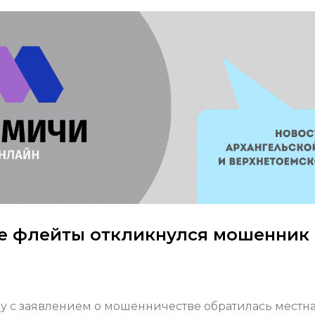
е флейты откликнулся мошенник
у с заявлением о мошенничестве обратилась местн