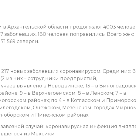
в Архангельской области продолжают 4003 челове
 заболевших, 180 человек поправились. Всего же с
71 569 северян.
217 новых заболевших коронавирусом. Среди них: 8
(2 из них – сотрудники предприятий,
учаев выявлено в Новодвинске; 13 – в Виноградовс
районе; 9 – в Верхнетоемском; 8 – в Ленском; 7 – в
могорском районах; по 4 – в Котласском и Приморск
в Вилегодском, Онежском, Мезенском, городах Мирно
асноборском и Пинежском районах.
н завозной случай: коронавирусная инфекция выявл
увшегося из Мексики.