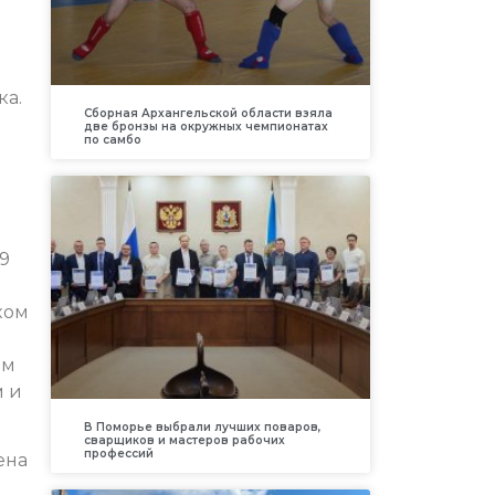
ка.
Сборная Архангельской области взяла
две бронзы на окружных чемпионатах
по самбо
9
ком
ом
м и
В Поморье выбрали лучших поваров,
сварщиков и мастеров рабочих
профессий
ена