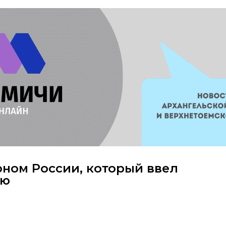
оном России, который ввел
ию