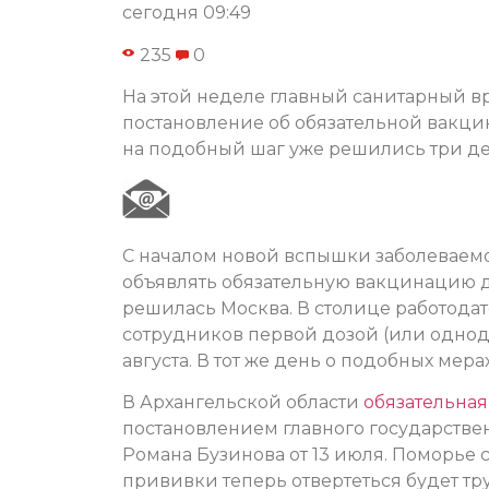
сегодня 09:49
235
0
На этой неделе главный санитарный в
постановление об обязательной вакци
на подобный шаг уже решились три де
С началом новой вспышки заболеваемо
объявлять обязательную вакцинацию д
решилась Москва. В столице работода
сотрудников первой дозой (или однодо
августа. В тот же день о подобных мер
В Архангельской области
обязательна
постановлением главного государствен
Романа Бузинова от 13 июля. Поморье с
прививки теперь отвертеться будет тр