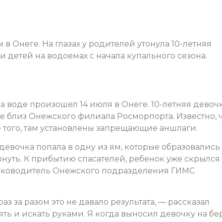
в Онеге. На глазах у родителей утонула 10-летняя
и детей на водоемах с начала купального сезона.
 воде произошел 14 июля в Онеге. 10-летняя девоч
е близ Онежского филиала Росморпорта. Известно, 
е того, там установлены запрещающие аншлаги.
девочка попала в одну из ям, которые образовались
онуть. К прибытию спасателей, ребенок уже скрылся
руководитель Онежского подразделения ГИМС
з за разом это не давало результата, — рассказал
ь и искать руками. Я когда выносил девочку на бер