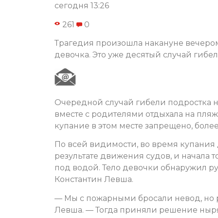
сегодня 13:26
261
0
Трагедия произошла накануне вечером 
девочка. Это уже десятый случай гибел
Очередной случай гибели подростка на
вместе с родителями отдыхала на пляж
купание в этом месте запрещено, боле
По всей видимости, во время купания 
результате движения судов, и начала т
под водой. Тело девочки обнаружил 
Константин Левша.
— Мы с пожарными бросали невод, но ра
Левша. — Тогда приняли решение нырят