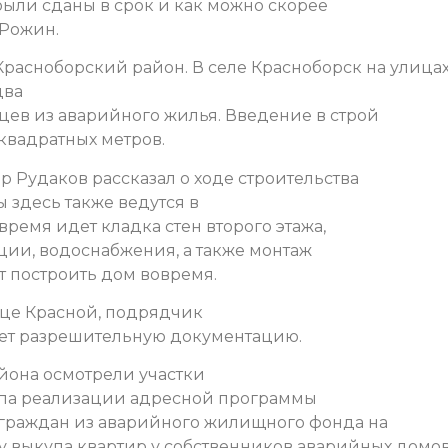
 были сданы в срок и как можно скорее
 Рожин.
Красноборский район. В селе Красноборск на улица
два
ев из аварийного жилья. Введение в строй
 квадратных метров.
 Рудаков рассказал о ходе строительства
 здесь также ведутся в
время идет кладка стен второго этажа,
ции, водоснабжения, а также монтаж
т построить дом вовремя.
ице Красной, подрядчик
яет разрешительную документацию.
йона осмотрели участки
тапа реализации адресной программы
 граждан из аварийного жилищного фонда на
у выкупа квартир у собственников аварийных домов