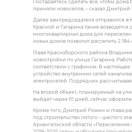
Постарайтесь сделать всё, чтобы дома
приняли новоселов, – сказал Дмитрий
Далее зампредседателя отправился в 
Красной и Гагарина также возводятся 
многоквартирных дома для переселенц
новых домов позволит расселить 2 184
Глава Красноборского района Владимир
новостройки по улице Гагарина. Работы
соответствии с графиком. В настоящее 
устройство внутренних сетей канализа
электросетей. Подрядчик рассчитывае
На второй объект, планируемый на ул
выйдет через 10 дней, сейчас оформл
Кроме того, Дмитрий Рожин и глава ра
под строительство пятого – шестого э
Архангельской области «Переселение
2019–2025 годы» и обсудили процедур