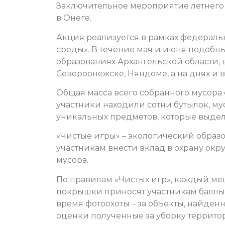
Заключительное мероприятие летнего 
в Онеге.
Акция реализуется в рамках федерал
среды». В течение мая и июня подобн
образованиях Архангельской области, в
Североонежске, Няндоме, а на днях и 
Общая масса всего собранного мусора 
участники находили сотни бутылок, му
уникальных предметов, которые выдел
«Чистые игры» – экологический образ
участникам внести вклад в охрану ок
мусора.
По правилам «Чистых игр», каждый ме
покрышки приносят участникам баллы
время фотоохоты – за объекты, найден
оценки полученные за уборку террито