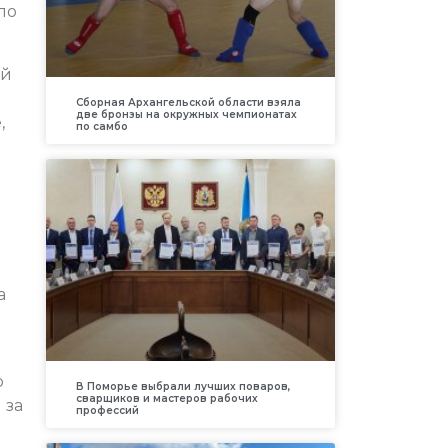
ло
ой
Сборная Архангельской области взяла
две бронзы на окружных чемпионатах
,
по самбо
а
о
В Поморье выбрали лучших поваров,
сварщиков и мастеров рабочих
 за
профессий