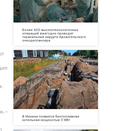
Более 400 высокотехнологичных
операций ежегодно проводят
торакальные хирурги Архангельского
онкодиспансера
от
щил
,
, –
В Мезени появится биотопливная
котельная мощностью 3 МВт
о