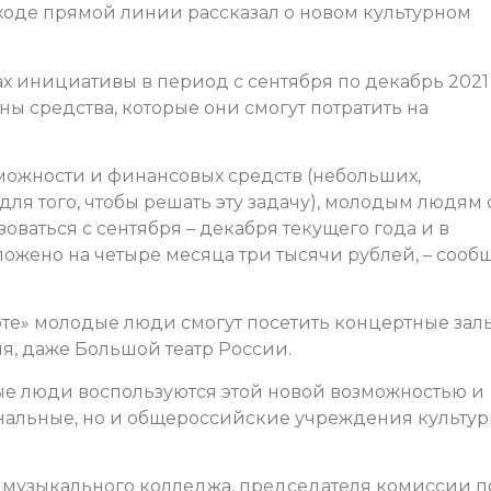
оде прямой линии рассказал о новом культурном
ках инициативы в период с сентября по декабрь 2021
 средства, которые они смогут потратить на
можности и финансовых средств (небольших,
ля того, чтобы решать эту задачу), молодым людям 
зоваться с сентября – декабря текущего года и в
оложено на четыре месяца три тысячи рублей, – сооб
те» молодые люди смогут посетить концертные залы
я, даже Большой театр России.
дые люди воспользуются этой новой возможностью и
ональные, но и общероссийские учреждения культуры
 музыкального колледжа, председателя комиссии п