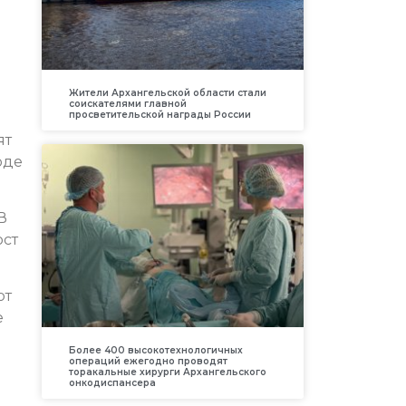
Жители Архангельской области стали
соискателями главной
просветительской награды России
ят
оде
В
ост
.
от
е
Более 400 высокотехнологичных
операций ежегодно проводят
торакальные хирурги Архангельского
онкодиспансера