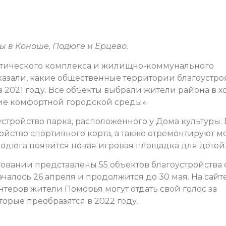
 в Коноше, Подюге и Ерцево.
гетического комплекса и жилищно-коммунального
казали, какие общественные территории благоустро
2021 году. Все объекты выбрали жители района в х
ие комфортной городской среды».
стройство парка, расположенного у Дома культуры. 
ойство спортивного корта, а также отремонтируют м
 Подюга появится новая игровая площадка для детей
совании представлены 55 объектов благоустройства 
чалось 26 апреля и продолжится до 30 мая. На сайт
нтеров жители Поморья могут отдать свой голос за
орые преобразятся в 2022 году.