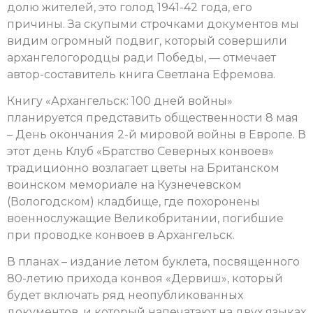
долю жителей, это голод 1941-42 года, его
причины. За скупыми строчками документов мы
видим огромный подвиг, который совершили
архангелогородцы ради Победы, — отмечает
автор-составитель книга Светлана Ефремова.
Книгу «Архангельск: 100 дней войны»
планируется представить общественности 8 мая
– День окончания 2-й мировой войны в Европе. В
этот день Клуб «Братство Северных конвоев»
традиционно возлагает цветы на Британском
воинском мемориале на Кузнечевском
(Вологодском) кладбище, где похоронены
военнослужащие Великобритании, погибшие
при проводке конвоев в Архангельск.
В планах – издание летом буклета, посвященного
80-летию прихода конвоя «Дервиш», который
будет включать ряд неопубликованных
документов, и который напечатают на двух языках