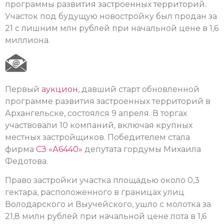
программы развития застроенных территорий.
Участок под будущую новостройку был продан за
21 с лишним млн рублей при начальной цене в 1,6
миллиона.
Первый
аукцион
, давший старт обновленной
программе развития застроенных территорий в
Архангельске, состоялся 9 апреля. В торгах
участвовали 10 компаний, включая крупных
местных застройщиков. Победителем стала
фирма
СЗ «А6440»
депутата гордумы Михаила
Федотова.
Право застройки участка площадью около 0,3
гектара, расположенного в границах улиц
Володарского и Выучейского, ушло с молотка за
21,8 милн рублей при начальной цене лота в 1,6