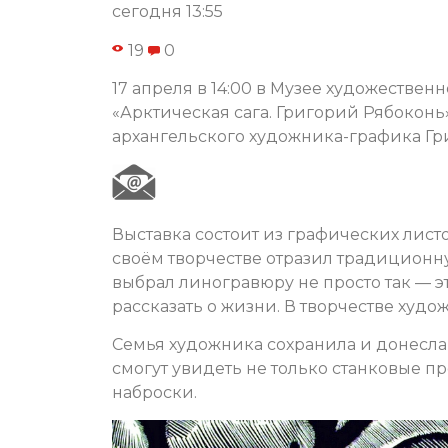
сегодня 13:55
19
0
17 апреля в 14:00 в Музее художествен
«Арктическая сага. Григорий Рябоконь
архангельского художника-графика Г
Выставка состоит из графических лист
своём творчестве отразил традиционн
выбрал линогравюру не просто так — э
рассказать о жизни. В творчестве худо
Семья художника сохранила и донесла 
смогут увидеть не только станковые п
наброски.