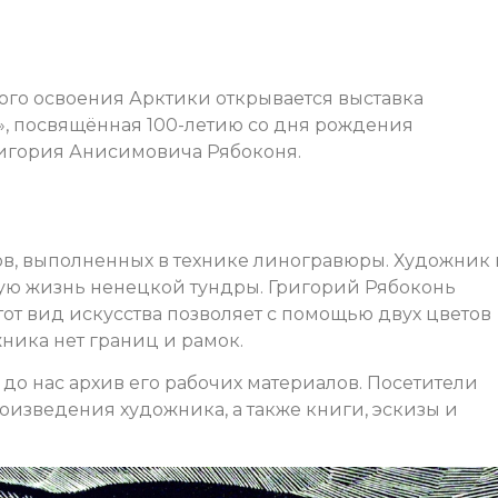
ного освоения Арктики открывается выставка
», посвящённая 100-летию со дня рождения
ригория Анисимовича Рябоконя.
ов, выполненных в технике линогравюры. Художник 
ую жизнь ненецкой тундры. Григорий Рябоконь
тот вид искусства позволяет с помощью двух цветов
жника нет границ и рамок.
до нас архив его рабочих материалов. Посетители
роизведения художника, а также книги, эскизы и