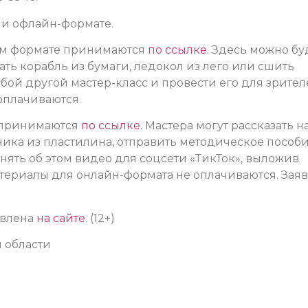
или офлайн-формате.
ном формате принимаются
по ссылке
. Здесь можно бу
ть корабль из бумаги, ледокол из лего или сшить
юбой другой мастер-класс и провести его для зрите
оплачиваются.
е принимаются
по ссылке
.
Мастера могут рассказать н
ника из пластилина, отправить методическое пособи
снять об этом
видео для соцсети «ТикТок»
, выложив
териалы для онлайн-формата не оплачиваются. Зая
авлена
на сайте
. (12+)
 области