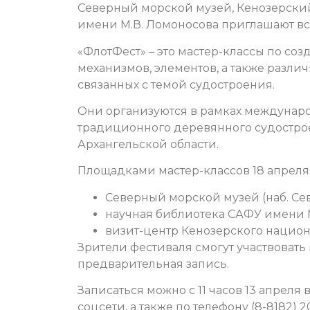
Северный морской музей, Кенозерски
имени М.В. Ломоносова приглашают вс
«ФлотФест» – это мастер-классы по со
механизмов, элементов, а также разли
связанных с темой судостроения.
Они организуются в рамках междунаро
традиционного деревянного судостро
Архангельской области.
Площадками мастер-классов 18 апреля с 
Северный морской музей (наб. Се
научная библиотека САФУ имени М.
визит-центр Кенозерского национа
Зрители фестиваля смогут участвовать 
предварительная запись.
Записаться можно с 11 часов 13 апреля 
соцсети, а также по телефону (8-8182) 20