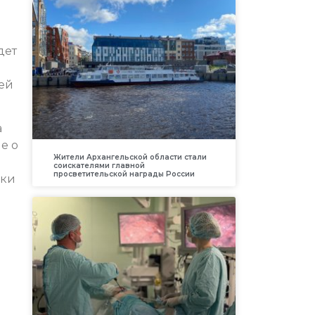
дет
лей
а
е о
Жители Архангельской области стали
соискателями главной
просветительской награды России
вки