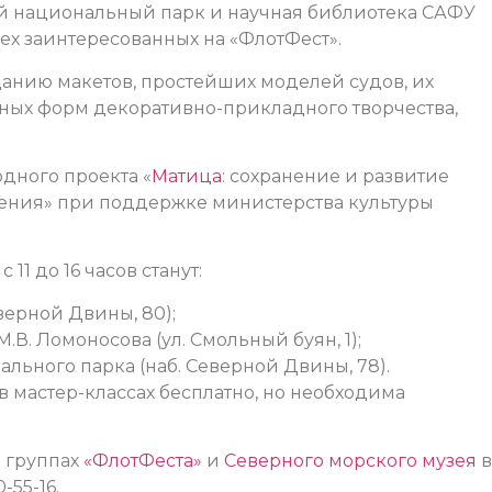
й национальный парк и научная библиотека САФУ
ех заинтересованных на «ФлотФест».
зданию макетов, простейших моделей судов, их
чных форм декоративно-прикладного творчества,
дного проекта «
Матица
: сохранение и развитие
ения» при поддержке министерства культуры
11 до 16 часов станут:
верной Двины, 80);
В. Ломоносова (ул. Смольный буян, 1);
льного парка (наб. Северной Двины, 78).
в мастер-классах бесплатно, но необходима
в группах
«ФлотФеста»
и
Северного морского музея
в
-55-16.