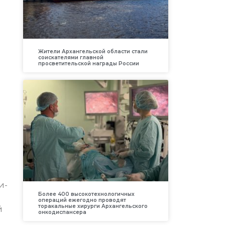
Жители Архангельской области стали
соискателями главной
просветительской награды России
и
и-
Более 400 высокотехнологичных
операций ежегодно проводят
торакальные хирурги Архангельского
й
онкодиспансера