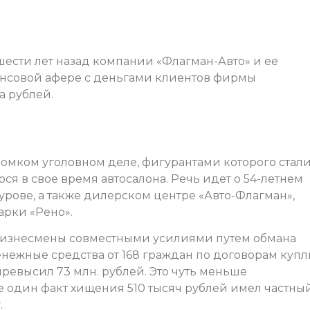
шести лет назад компании «Флагман-Авто» и ее
ансовой афере с деньгами клиентов фирмы
а рублей.
громком уголовном деле, фигурантами которого стал
 в свое время автосалона. Речь идет о 54-летнем
урове, а также дилерском центре «Авто-Флагман»,
рки «Рено».
 бизнесмены совместными усилиями путем обмана
енежные средства от 168 граждан по договорам купл
евысил 73 млн. рублей. Это чуть меньше
е один факт хищения 510 тысяч рублей имел частны
.