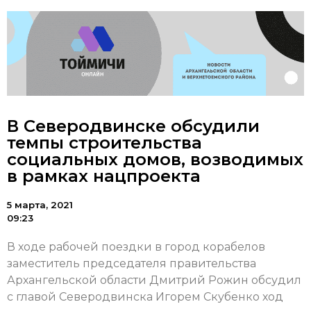
В Северодвинске обсудили
темпы строительства
социальных домов, возводимых
в рамках нацпроекта
5 марта, 2021
09:23
В ходе рабочей поездки в город корабелов
заместитель председателя правительства
Архангельской области Дмитрий Рожин обсудил
с главой Северодвинска Игорем Скубенко ход