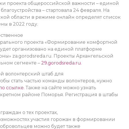
ки проекта общероссийской важности – единой
лагоустройства – стартовала 24 февраля. На
кой области в режиме онлайн определят список
ны в 2022 году.
ественное
ерального проекта «Формирование комфортной
будет организовано на единой платформе
ны» za.gorodsreda.ru. Проекты Архангельской
льном сегменте –
29.gorodsreda.ru
.
ой волонтерский штаб для
обы стать частью команды волонтеров, нужно
по ссылке
. Также на сайте можно узнать
нкретном районе Поморья. Регистрация в штабы
раждан о тех проектах,
возможностях участия горожан в формировании
добровольцев можно будет также