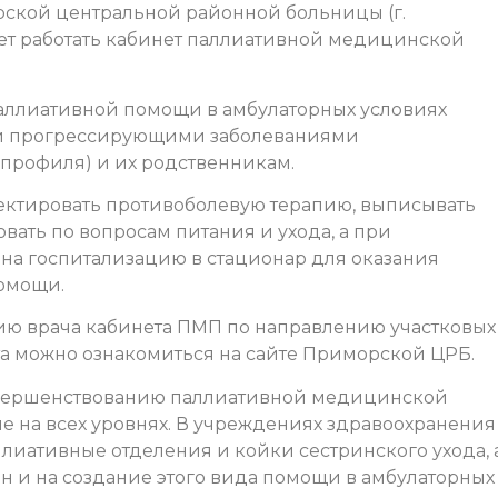
рской центральной районной больницы (г.
чнет работать кабинет паллиативной медицинской
аллиативной помощи в амбулаторных условиях
и прогрессирующими заболеваниями
 профиля) и их родственникам.
ректировать противоболевую терапию, выписывать
вать по вопросам питания и ухода, а при
 на госпитализацию в стационар для оказания
омощи.
ию врача кабинета ПМП по направлению участковых
та можно ознакомиться на сайте Приморской ЦРБ.
овершенствованию паллиативной медицинской
 на всех уровнях. В учреждениях здравоохранения
лиативные отделения и койки сестринского ухода, 
н и на создание этого вида помощи в амбулаторных